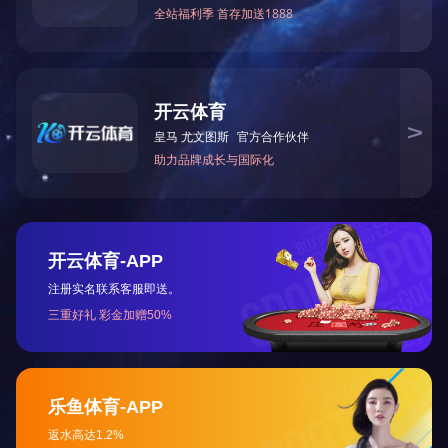
工法质量样板展示区
智慧科技馆
网站首页
安全体验馆
新闻资讯
成功案例
智慧工地
开云手机入口
全国服务热线：
400-029-6971
企业邮箱：
xataipu@163.com
公司地址：
西安市新城区咸宁东路458号
关注我们：