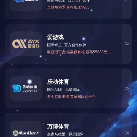
VR体验平台
06.06.28
答题机
06.06.28
相关
产品
RELATED PRODUCTS
来