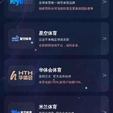
安全帽撞击
电子消防
机械伤害
06.06.28
过电流体验机
06.06.28
电子消防
06.06.28