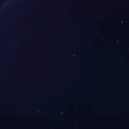
首页
1
2
末页
网站首页
安全体验馆
新