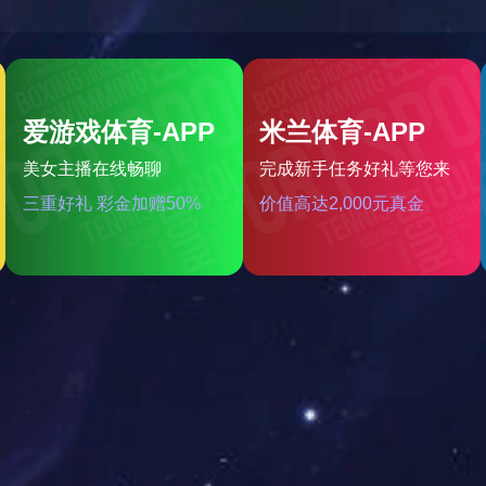
智慧科技馆
产业工人培训中心