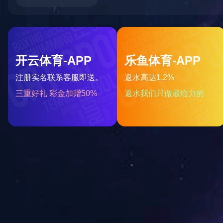
智慧科技馆
产业工人培训中心
中国交建沪武高速HWK-CS1智慧安全体验中心案例赏析