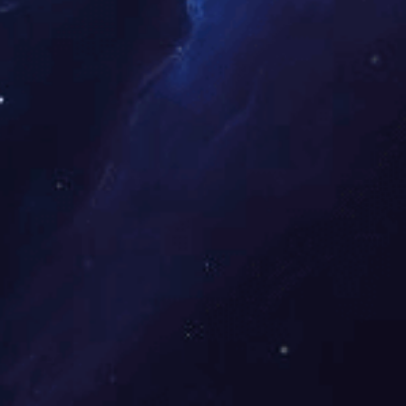
渝高铁四标云智慧综合管理中心