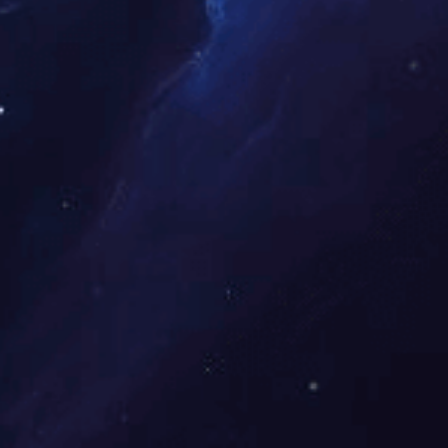
安全体验区设备之劳保展示