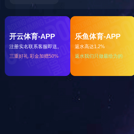
产业工人培训
开云手机
产业工人培训
开云手机入口
智慧工