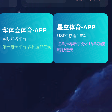
智慧科技馆
安全体验区设备
全体验区设备