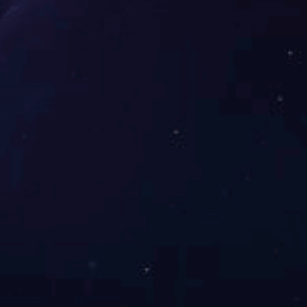
首页
1
2
末页
网站首页
安全体验馆
新